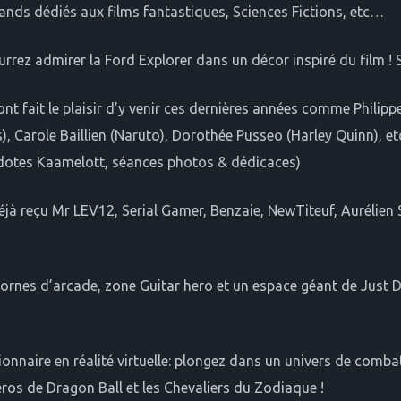
tands dédiés aux films fantastiques, Sciences Fictions, etc…
ourrez admirer la Ford Explorer dans un décor inspiré du film !
nt fait le plaisir d’y venir ces dernières années comme Phili
, Carole Baillien (Naruto), Dorothée Pusseo (Harley Quinn), e
cdotes Kaamelott, séances photos & dédicaces)
jà reçu Mr LEV12, Serial Gamer, Benzaie, NewTiteuf, Aurélien 
n, Bornes d’arcade, zone Guitar hero et un espace géant de Ju
onnaire en réalité virtuelle: plongez dans un univers de comba
héros de Dragon Ball et les Chevaliers du Zodiaque !