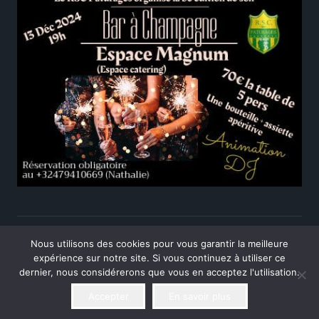
Nous utilisons des cookies pour vous garantir la meilleure
expérience sur notre site. Si vous continuez à utiliser ce
dernier, nous considérerons que vous en acceptez l'utilisation.
Accepter
En savoir plus
Espace Magnum
© 2016-2022 – Propulsé par
Drag ON Slide SRL
|
Charte vie privée